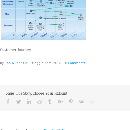
Customer Journey
By
Paolo Fabrizio
|
Maggio 23rd, 2016
|
0 Comments
Share This Story, Choose Your Platform!
Facebook
Twitter
Linkedin
Reddit
Tumblr
Google+
Pinterest
Vk
Email