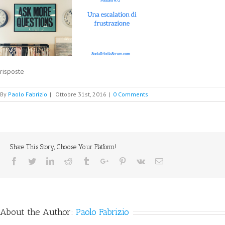
risposte
By
Paolo Fabrizio
|
Ottobre 31st, 2016
|
0 Comments
Share This Story, Choose Your Platform!
Facebook
Twitter
Linkedin
Reddit
Tumblr
Google+
Pinterest
Vk
Email
About the Author:
Paolo Fabrizio