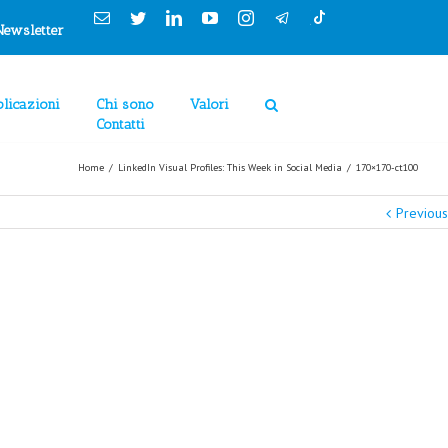
Cookies Policy
Email
Twitter
Linkedin
YouTube
Instagram
Newsletter
licazioni
Chi sono
Valori
Contatti
Home
/
LinkedIn Visual Profiles: This Week in Social Media
/
170×170-ct100
Previous