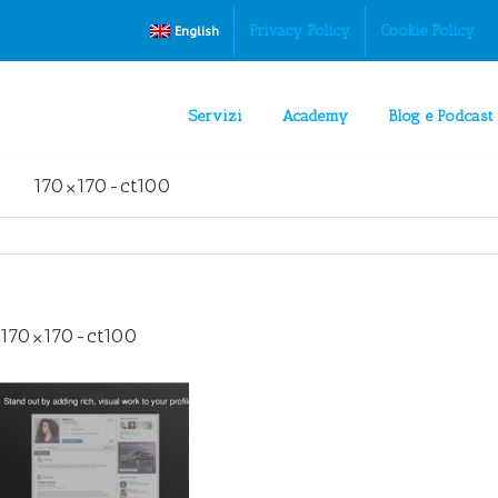
Privacy Policy
Cookie Policy
English
Servizi
Academy
Blog e Podcast
170×170-ct100
170×170-ct100