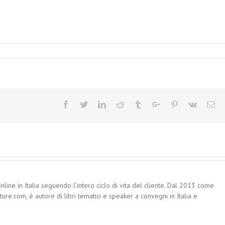
Facebook
Twitter
Linkedin
Reddit
Tumblr
Google+
Pinterest
Vk
Em
nline in Italia seguendo l'intero ciclo di vita del cliente. Dal 2013 come
re.com, è autore di libri tematici e speaker a convegni in Italia e