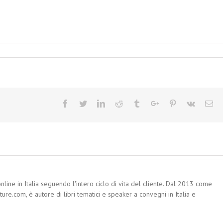
Facebook
Twitter
Linkedin
Reddit
Tumblr
Google+
Pinterest
Vk
Em
nline in Italia seguendo l'intero ciclo di vita del cliente. Dal 2013 come
re.com, è autore di libri tematici e speaker a convegni in Italia e