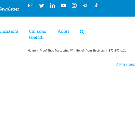
Cookies Policy
Email
Twitter
Linkedin
YouTube
Instagram
Newsletter
licazioni
Chi sono
Valori
Contatti
Home
/
Proof That Podcasting Will Benefit Your Business
/
170×170-ct21
Previous