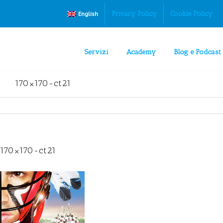
Privacy Policy
Cookie Policy
English
Servizi
Academy
Blog e Podcast
170×170-ct21
170×170-ct21