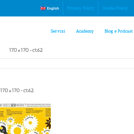
Privacy Policy
Cookie Policy
English
Servizi
Academy
Blog e Podcast
170×170-ct62
170×170-ct62