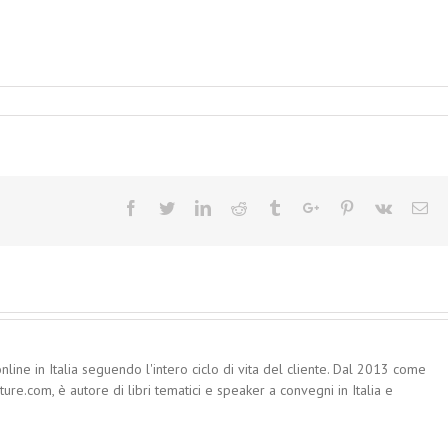
Facebook
Twitter
Linkedin
Reddit
Tumblr
Google+
Pinterest
Vk
Em
nline in Italia seguendo l'intero ciclo di vita del cliente. Dal 2013 come
re.com, è autore di libri tematici e speaker a convegni in Italia e