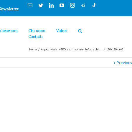
Cookies Policy
Email
Twitter
Linkedin
YouTube
Instagram
Newsletter
licazioni
Chi sono
Valori
Contatti
Home
/
A good visual #SEO architecture - Infographic...
/
170×170-ct62
Previous