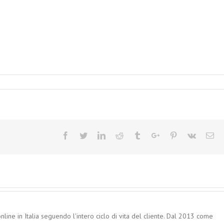
Facebook
Twitter
Linkedin
Reddit
Tumblr
Google+
Pinterest
Vk
Em
nline in Italia seguendo l'intero ciclo di vita del cliente. Dal 2013 come