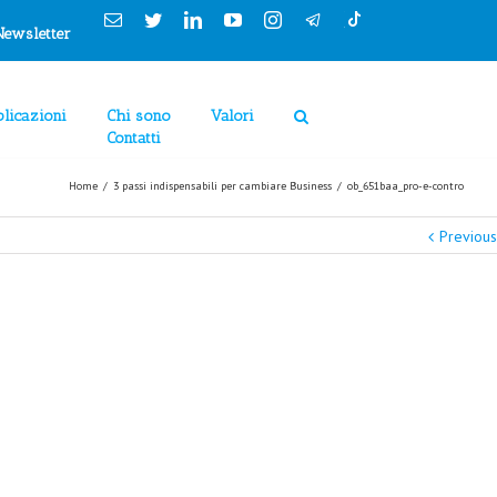
Cookies Policy
Email
Twitter
Linkedin
YouTube
Instagram
Newsletter
licazioni
Chi sono
Valori
Contatti
Home
/
3 passi indispensabili per cambiare Business
/
ob_651baa_pro-e-contro
Previous