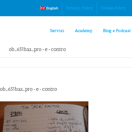
Privacy Policy
Cookie Policy
English
Servizi
Academy
Blog e Podcast
ob_651baa_pro-e-contro
ob_651baa_pro-e-contro