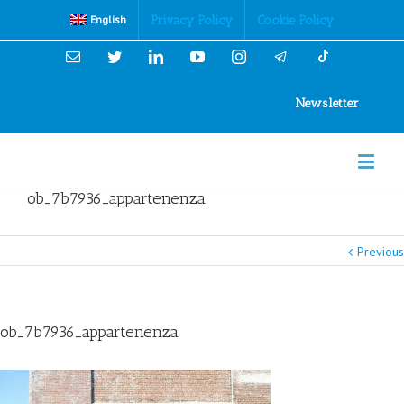
Cookies Policy
Privacy Policy
Cookie Policy
English
Email
Twitter
Linkedin
YouTube
Instagram
Newsletter
ob_7b7936_appartenenza
Previous
ob_7b7936_appartenenza