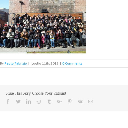
By
Paolo Fabrizio
|
Luglio 11th, 2015
|
0 Comments
Share This Story, Choose Your Platform!
Facebook
Twitter
Linkedin
Reddit
Tumblr
Google+
Pinterest
Vk
Email