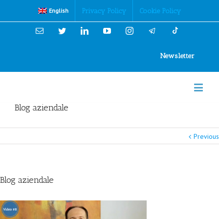
Cookies Policy
Privacy Policy
Cookie Policy
English
Email
Twitter
Linkedin
YouTube
Instagram
Newsletter
Blog aziendale
Previous
Blog aziendale