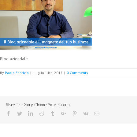
Blog aziendale
By
Paolo Fabrizio
|
Luglio 14th, 2015
|
0 Comments
Share This Story, Choose Your Platform!
Facebook
Twitter
Linkedin
Reddit
Tumblr
Google+
Pinterest
Vk
Email