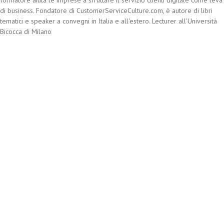
formatore aiuta le imprese a sfruttare il servizio clienti digitale come leva
di business. Fondatore di CustomerServiceCulture.com, è autore di libri
tematici e speaker a convegni in Italia e all'estero. Lecturer all'Università
Bicocca di Milano