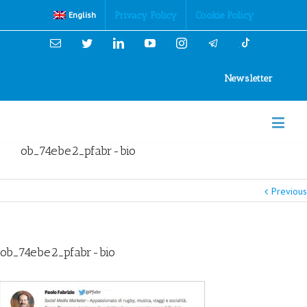
Cookies Policy
Privacy Policy
Cookie Policy
English
Email
Twitter
Linkedin
YouTube
Instagram
Newsletter
ob_74ebe2_pfabr-bio
Previous
ob_74ebe2_pfabr-bio