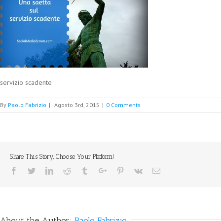
servizio scadente
By
Paolo Fabrizio
|
Agosto 3rd, 2015
|
0 Comments
Share This Story, Choose Your Platform!
Facebook
Twitter
Linkedin
Reddit
Tumblr
Google+
Pinterest
Vk
Email
About the Author:
Paolo Fabrizio