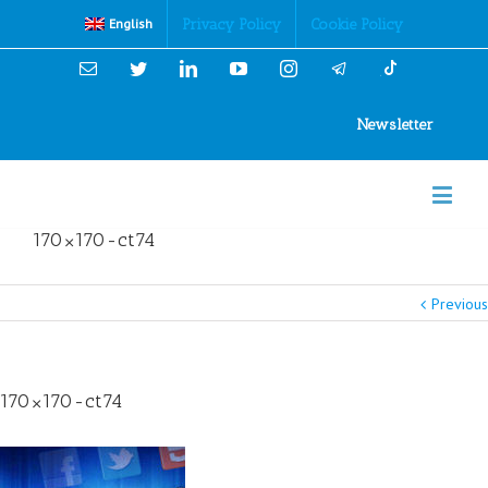
Cookies Policy
Privacy Policy
Cookie Policy
English
Email
Twitter
Linkedin
YouTube
Instagram
Newsletter
170×170-ct74
Previous
170×170-ct74