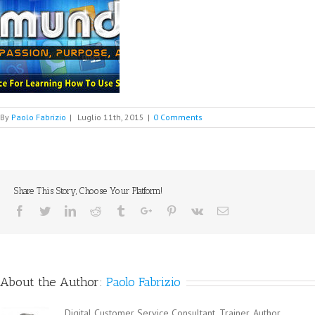
By
Paolo Fabrizio
|
Luglio 11th, 2015
|
0 Comments
Share This Story, Choose Your Platform!
Facebook
Twitter
Linkedin
Reddit
Tumblr
Google+
Pinterest
Vk
Email
About the Author:
Paolo Fabrizio
Digital Customer Service Consultant, Trainer, Author,