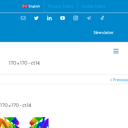
Cookies Policy
Privacy Policy
Cookie Policy
English
Email
Twitter
Linkedin
YouTube
Instagram
Newsletter
170×170-ct14
Previous
170×170-ct14