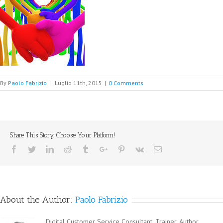
By
Paolo Fabrizio
|
Luglio 11th, 2015
|
0 Comments
Share This Story, Choose Your Platform!
Facebook
Twitter
Linkedin
Reddit
Tumblr
Google+
Pinterest
Vk
Email
About the Author:
Paolo Fabrizio
Digital Customer Service Consultant, Trainer, Author,