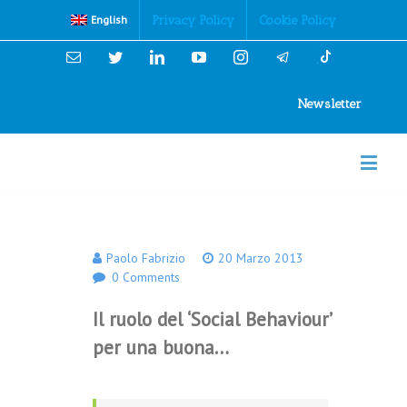
Cookies Policy
Privacy Policy
Cookie Policy
English
Email
Twitter
Linkedin
YouTube
Instagram
Newsletter
Paolo Fabrizio
20 Marzo 2013
0 Comments
Il ruolo del ‘Social Behaviour’
per una buona…