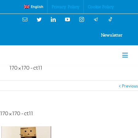
Cookies Policy
Privacy Policy
Cookie Policy
English
Email
Twitter
Linkedin
YouTube
Instagram
Newsletter
170×170-ct11
Previous
170×170-ct11