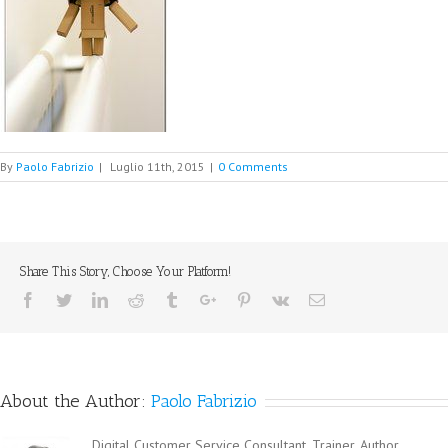
By
Paolo Fabrizio
|
Luglio 11th, 2015
|
0 Comments
Share This Story, Choose Your Platform!
Facebook
Twitter
Linkedin
Reddit
Tumblr
Google+
Pinterest
Vk
Email
About the Author:
Paolo Fabrizio
Digital Customer Service Consultant, Trainer, Author,