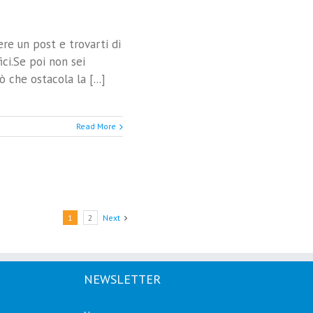
ere un post e trovarti di
ici.Se poi non sei
ò che ostacola la [...]
Read More
1
2
Next
NEWSLETTER