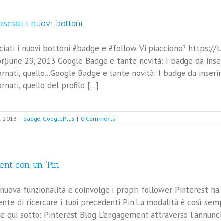
sciati i nuovi bottoni…
ciati i nuovi bottoni #badge e #follow. Vi piacciono? https:/
June 29, 2013 Google Badge e tante novità: I badge da inseri
rnati, quello...Google Badge e tante novità: I badge da inserir
nati, quello del profilo [...]
, 2013
|
badge
,
GooglePlus
|
0 Comments
nt con un ‘Pin’
nuova funzionalità e coinvolge i propri follower Pinterest ha
ente di ricercare i tuoi precedenti Pin.La modalità è così sem
te qui sotto: Pinterest Blog L'engagement attraverso l'annunc