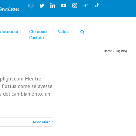
Cookies Policy
Email
Twitter
Linkedin
YouTube
Instagram
Newsletter
licazioni
Chi sono
Valori
Contatti
Home
/
Tag:
Blog
ompfight.com Mentre
; fluttua come se avesse
ora del cambiamento; un
Read More