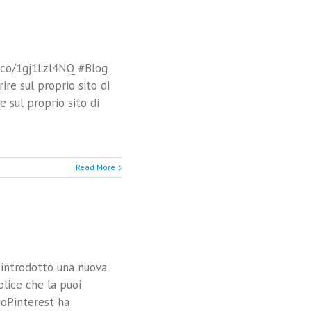
/t.co/1gj1Lzl4NQ #Blog
re sul proprio sito di
e sul proprio sito di
Read More
 introdotto una nuova
plice che la puoi
ioPinterest ha