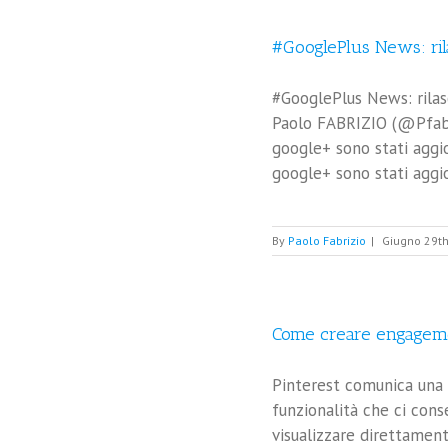
#GooglePlus News: rila
#GooglePlus News: rilas
Paolo FABRIZIO (@Pfabr)
google+ sono stati aggio
google+ sono stati aggior
By
Paolo Fabrizio
|
Giugno 29th
Come creare engageme
Pinterest comunica una 
funzionalità che ci cons
visualizzare direttamen