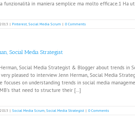
funzionalità in maniera semplice ma molto efficace.1 Ha utiliz
 2013
|
Pinterest
,
Social Media Scrum
|
0 Comments
man, Social Media Strategist
Herman, Social Media Strategist & Blogger about trends in S
ery pleased to interview Jenn Herman, Social Media Strateg
She focuses on understanding trends in social media manageme
MB's that need to structure their [...]
 2013
|
Social Media Scrum
,
Social Media Strategist
|
0 Comments