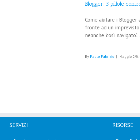
Blogger: 5 pillole contr
Come aiutare i Blogger a
fronte ad un imprevisto?
neanche 'così navigato'...
By
Paolo Fabrizio
|
Maggio 29th
SERVIZI
RISORSE