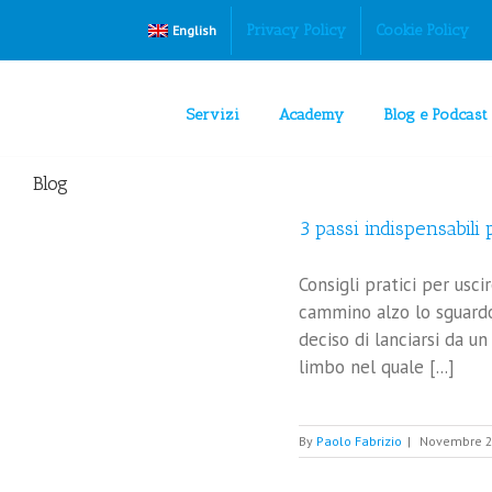
Privacy Policy
Cookie Policy
English
Servizi
Academy
Blog e Podcast
Blog
3 passi indispensabili
Consigli pratici per us
cammino alzo lo sguardo 
deciso di lanciarsi da 
limbo nel quale [...]
By
Paolo Fabrizio
|
Novembre 2