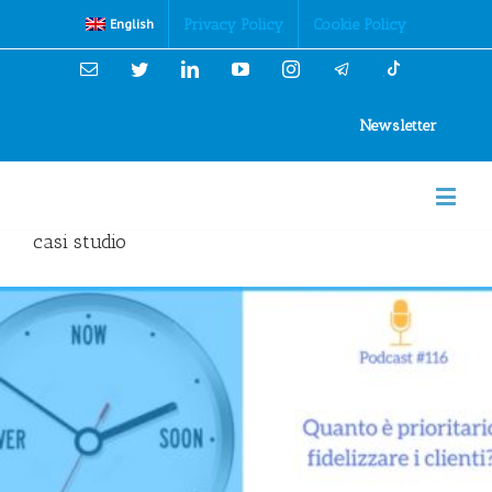
Cookies Policy
Privacy Policy
Cookie Policy
English
Email
Twitter
Linkedin
YouTube
Instagram
Newsletter
casi studio