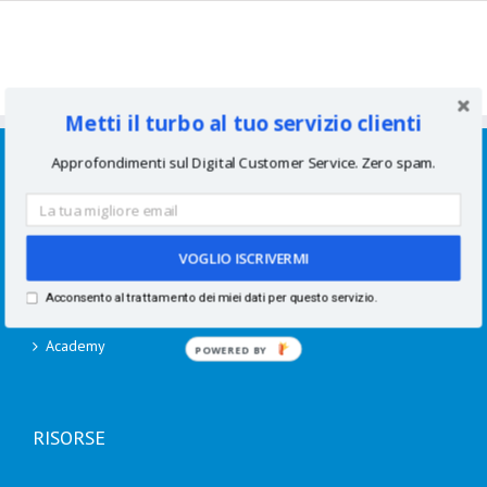
Metti il turbo al tuo servizio clienti
SERVIZI
Approfondimenti sul Digital Customer Service. Zero spam.
Consulenze per aziende
Corsi di formazione
VOGLIO ISCRIVERMI
Acconsento al trattamento dei miei dati per questo servizio.
Speaking
Academy
POWERED BY
RISORSE