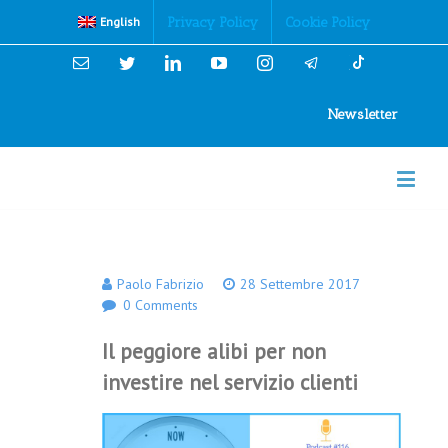
Cookies Policy
Privacy Policy
Cookie Policy
English
Email
Twitter
Linkedin
YouTube
Instagram
Newsletter
Paolo Fabrizio
28 Settembre 2017
0 Comments
Il peggiore alibi per non
investire nel servizio clienti