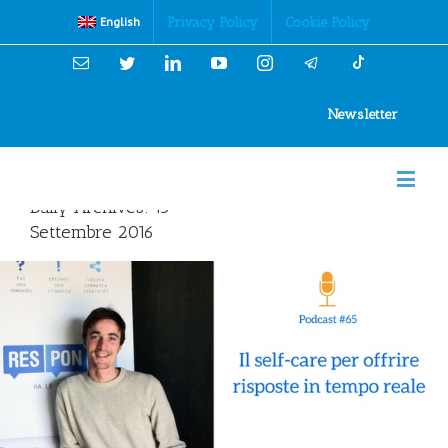
Cookies Policy
Privacy Policy
Cookie Policy
English
Email
Twitter
Linkedin
YouTube
Instagram
Newsletter
Daily Archives:
15
Settembre 2016