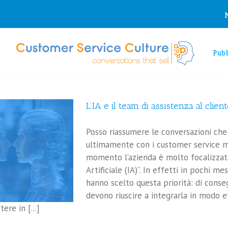
io tuo consenso, cookie di profilazione di terze parti. Se sei d'accordo 
Pubb
L’IA e il team di assistenza al clien
Posso riassumere le conversazioni ch
ultimamente con i customer service m
momento l’azienda è molto focalizzata
Artificiale (IA)”. In effetti in pochi 
hanno scelto questa priorità: di cons
devono riuscire a integrarla in modo e
ere in [...]