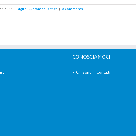
st, 2024
|
Digital Customer Service
|
0 Comments
CONOSCIAMOCI
st
Chi sono – Contatti