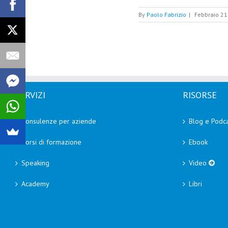
By
Paolo Fabrizio
|
Febbraio 21
SERVIZI
RISORSE
Consulenze per aziende
Blog e Podca
Corsi di formazione
Ebook
Speaking
Video
Academy
Libri