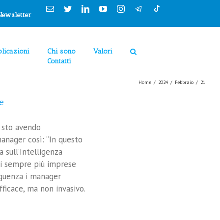
Email
Twitter
Linkedin
YouTube
Instagram
clicca "Accetto"
Newsletter
Cookie Policy
Accetto
Rimuovi
licazioni
Chi sono
Valori
Contatti
Home
/
2024
/
Febbraio
/
21
te
e sto avendo
anager così: “In questo
 sull’Intelligenza
mesi sempre più imprese
eguenza i manager
fficace, ma non invasivo.