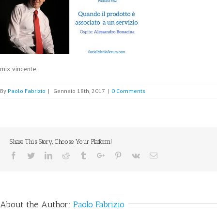
mix vincente
By
Paolo Fabrizio
|
Gennaio 18th, 2017
|
0 Comments
Share This Story, Choose Your Platform!
Facebook
Twitter
Linkedin
Reddit
Tumblr
Google+
Pinterest
Vk
Email
About the Author:
Paolo Fabrizio