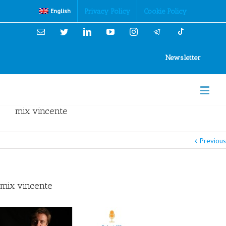
Cookies Policy
Privacy Policy
Cookie Policy
English
Email
Twitter
Linkedin
YouTube
Instagram
Newsletter
mix vincente
Previous
mix vincente