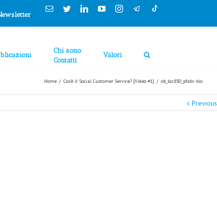
Cookies Policy
Email
Twitter
Linkedin
YouTube
Instagram
Newsletter
Chi sono
blicazioni
Valori
Contatti
Home
/
Cos'è il Social Customer Service? [Video #1]
/
ob_6cc830_pfabr-bio
Previous