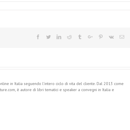
Facebook
Twitter
Linkedin
Reddit
Tumblr
Google+
Pinterest
Vk
Em
nline in Italia seguendo l'intero ciclo di vita del cliente. Dal 2013 come
re.com, è autore di libri tematici e speaker a convegni in Italia e