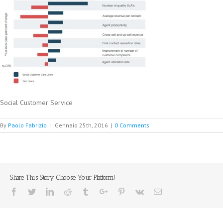
Social Customer Service
By
Paolo Fabrizio
|
Gennaio 25th, 2016
|
0 Comments
Share This Story, Choose Your Platform!
Facebook
Twitter
Linkedin
Reddit
Tumblr
Google+
Pinterest
Vk
Email