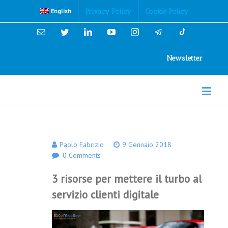
Cookies Policy
Privacy Policy
Cookie Policy
English
Email
Twitter
Linkedin
YouTube
Instagram
Newsletter
Paolo Fabrizio
9 Gennaio 2018
0 Comments
3 risorse per mettere il turbo al
servizio clienti digitale