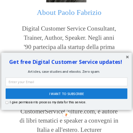
About
Paolo Fabrizio
Digital Customer Service Consultant,
Trainer, Author, Speaker. Negli anni
'90 partecipa alla startup della prima
compagnia assicurativa online in Italia
Get free Digital Customer Service updates!
seguendo l'intero ciclo di vita del
Articles, case studies and ebooks. Zero spam.
cliente. Dal 2013 come consulente e
formatore aiuta le imprese a sfruttare il
servizio clienti digitale come leva di
I WANT TO SUBSCRIBE
business. Fondatore di
I give permission to process my data for this service.
CustomerServiceCulture.com, è autore
di libri tematici e speaker a convegni in
Italia e all'estero. Lecturer