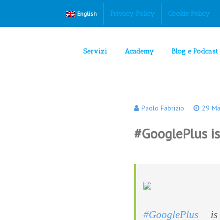
Privacy Policy
Cookie Policy
English
Servizi
Academy
Blog e Podcast
Paolo Fabrizio
29 Ma
#GooglePlus is
#GooglePlus
is 