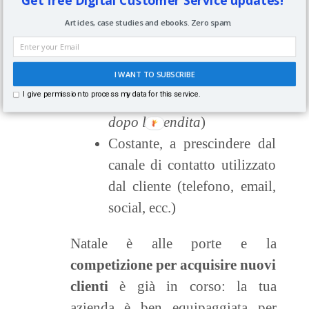
Per fare la differenza devi essere in
grado di garantirgli una qualità del
Articles, case studies and ebooks. Zero spam.
servizio senza soluzione di
continuità, ovvero:
I WANT TO SUBSCRIBE
I give permission to process my data for this service.
Eccellente (
prima, durante e
dopo la vendita
)
Costante, a prescindere dal
canale di contatto utilizzato
dal cliente (telefono, email,
social, ecc.)
Natale è alle porte e la
competizione per acquisire nuovi
clienti
è già in corso: la tua
azienda è ben equipaggiata per