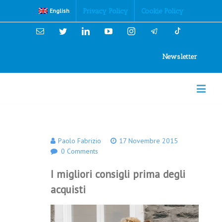
Cookies Policy
Privacy Policy
Cookie Policy
English
Email
Twitter
Linkedin
YouTube
Instagram
Newsletter
Paolo Fabrizio
17 Novembre 2015
0 Comments
I migliori consigli prima degli
acquisti