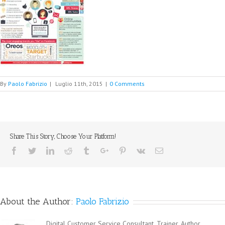
By
Paolo Fabrizio
|
Luglio 11th, 2015
|
0 Comments
Share This Story, Choose Your Platform!
Facebook
Twitter
Linkedin
Reddit
Tumblr
Google+
Pinterest
Vk
Email
About the Author:
Paolo Fabrizio
Digital Customer Service Consultant, Trainer, Author,