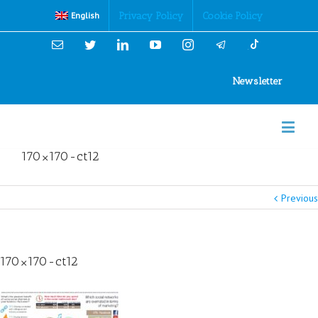
Cookies Policy
Privacy Policy
Cookie Policy
English
Email
Twitter
Linkedin
YouTube
Instagram
Newsletter
170×170-ct12
Previous
170×170-ct12