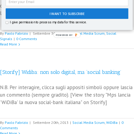
correlazione tra le nostra attività sui Social Network e
l'ottimizzazione del posizionamento (SEO) [...]
I WANT TO SUBSCRIBE
I give permission to process my data for this service.
By
Paolo Fabrizio
|
Settembre 30th, 2013
|
Social Media Scrum
,
Social
POWERED
Signals
|
0 Comments
BY
Read More
[Storify] Widiba: non solo digital, ma ‘social banking’
N.B. Per interagire, clicca sugli appositi simboli oppure lascia
un commento (sempre gradito). [View the story "Mps lancia
'WiDiBa' la nuova social-bank italiana" on Storify]
By
Paolo Fabrizio
|
Settembre 20th, 2013
|
Social Media Scrum
,
WiDiBa
|
0
Comments
Read More