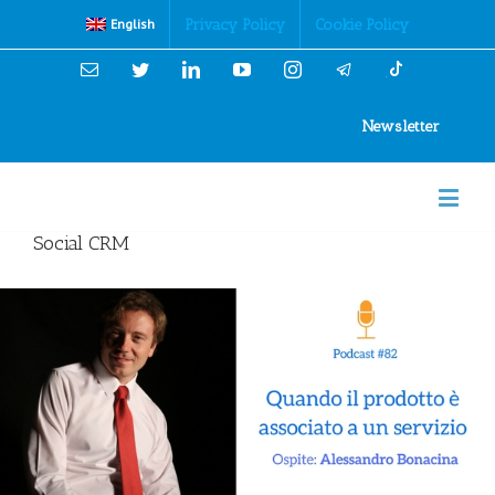
Cookies Policy
Privacy Policy
Cookie Policy
English
Email
Twitter
Linkedin
YouTube
Instagram
Newsletter
Social CRM