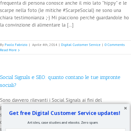
frequenta di persona conosce anche il mio lato "hippy" e le
scarpe nella foto (le mitiche #ScarpeSocial) ne sono una
chiara testimonianza ;-) Mi piacciono perché guardandole ho
la convinzione di alimentare la [...]
By
Paolo Fabrizio
|
Aprile 4th, 2014
|
Digital Customer Service
|
0 Comments
Read More
Social Signals e SEO: quanto contano le tue impronte
sociali?
Sono davvero rilevanti i Social Signals ai fini del
posizionamento del tuo sito/blog?E' finita la pacchia.Inizia a
Get free Digital Customer Service updates!
scendere la temperatura ma non devi temere; grazie a
questo post scottante manterrò alta la tua gradazione
Articles, case studies and ebooks. Zero spam.
social.Da tempo infatti si dibatte su una ipotetica