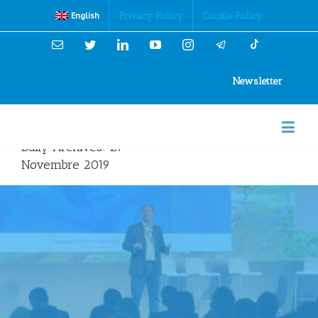
Cookies Policy
Privacy Policy
Cookie Policy
English
Email
Twitter
Linkedin
YouTube
Instagram
Newsletter
Daily Archives:
27
Novembre 2019