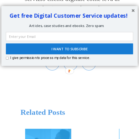
business. Fondatore di
Get free Digital Customer Service updates!
CustomerServiceCulture.com, è autore
Articles, case studies and ebooks. Zero spam.
di libri tematici e speaker a convegni in
Italia e all'estero. Lecturer
all'Università Bicocca di Milano
I WANT TO SUBSCRIBE
I give permission to process my data for this service.
Related Posts