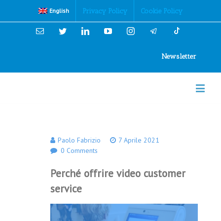
Cookies Policy
Privacy Policy
Cookie Policy
English
Email
Twitter
Linkedin
YouTube
Instagram
Newsletter
Paolo Fabrizio
7 Aprile 2021
0 Comments
Perché offrire video customer
service