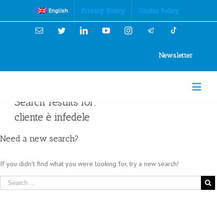
Cookies Policy
Privacy Policy
Cookie Policy
English
Email
Twitter
Linkedin
YouTube
Instagram
Newsletter
Search results for:
cliente è infedele
Need a new search?
If you didn't find what you were looking for, try a new search!
Sear
for: