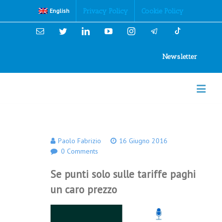
Cookies Policy
Privacy Policy
Cookie Policy
English
Email
Twitter
Linkedin
YouTube
Instagram
Newsletter
Paolo Fabrizio
16 Giugno 2016
0 Comments
Se punti solo sulle tariffe paghi
un caro prezzo