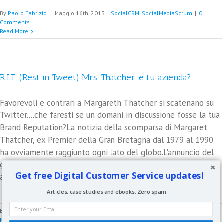
By
Paolo Fabrizio
|
Maggio 16th, 2013
|
SocialCRM
,
SocialMediaScrum
|
0
Comments
Read More
R.I.T. (Rest in Tweet) Mrs. Thatcher…e tu azienda?
Favorevoli e contrari a Margareth Thatcher si scatenano su
Twitter....che faresti se un domani in discussione fosse la tua
Brand Reputation?La notizia della scomparsa di Margaret
Thatcher, ex Premier della Gran Bretagna dal 1979 al 1990
ha ovviamente raggiunto ogni lato del globo.L'annuncio del
governo Britannico che i funerali della Lady di ferro
Get free Digital Customer Service updates!
avverranno in [...]
Articles, case studies and ebooks. Zero spam.
By
Paolo Fabrizio
|
Aprile 9th, 2013
|
SocialMediaScrum
,
Twitter
|
0 Comments
Read More