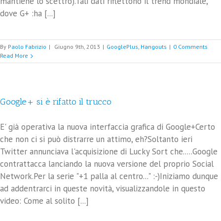
mantiene lo scettro).Tali dati riflettono il trend mondiale,
dove G+ :ha [...]
By
Paolo Fabrizio
|
Giugno 9th, 2013
|
GooglePlus
,
Hangouts
|
0 Comments
Read More
Google+ si è rifatto il trucco
E' già operativa la nuova interfaccia grafica di Google+Certo
che non ci si può distrarre un attimo, eh?Soltanto ieri
Twitter annunciava l'acquisizione di Lucky Sort che.....Google
contrattacca lanciando la nuova versione del proprio Social
Network.Per la serie "+1 palla al centro..." :-)Iniziamo dunque
ad addentrarci in queste novità, visualizzandole in questo
video: Come al solito [...]