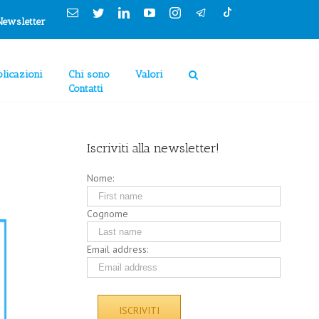
Cookies Policy
Email
Twitter
Linkedin
YouTube
Instagram
Newsletter
licazioni
Chi sono
Valori
Contatti
Iscriviti alla newsletter!
Nome:
Cognome
Email address: