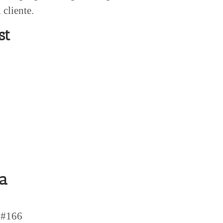
 cliente.
st
ta
a #166