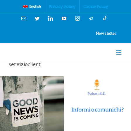
Cookies Policy
Privacy Policy
Cookie Policy
English
Email
Twitter
Linkedin
YouTube
Instagram
Newsletter
servizioclienti