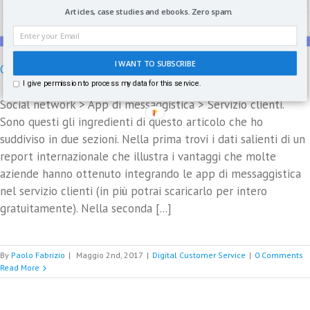
Articles, case studies and ebooks. Zero spam.
I WANT TO SUBSCRIBE
Come integrare social e app nel servizio clienti
I give permission to process my data for this service.
Social network > App di messaggistica > Servizio clienti.
Sono questi gli ingredienti di questo articolo che ho
suddiviso in due sezioni. Nella prima trovi i dati salienti di un
report internazionale che illustra i vantaggi che molte
aziende hanno ottenuto integrando le app di messaggistica
nel servizio clienti (in più potrai scaricarlo per intero
gratuitamente). Nella seconda [...]
By
Paolo Fabrizio
|
Maggio 2nd, 2017
|
Digital Customer Service
|
0 Comments
Read More