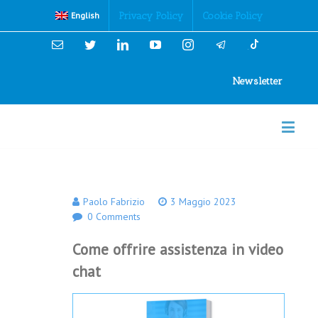
Cookies Policy
Privacy Policy
Cookie Policy
English
Email
Twitter
Linkedin
YouTube
Instagram
Newsletter
Paolo Fabrizio
3 Maggio 2023
0 Comments
Come offrire assistenza in video
chat