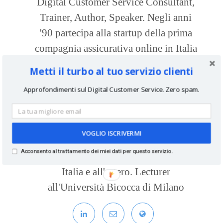
Digital Customer Service Consultant,
Trainer, Author, Speaker. Negli anni
'90 partecipa alla startup della prima
compagnia assicurativa online in Italia
seguendo l'intero ciclo di vita del
Metti il turbo al tuo servizio clienti
cliente. Dal 2013 come consulente e
Approfondimenti sul Digital Customer Service. Zero spam.
formatore aiuta le imprese a sfruttare il
servizio clienti digitale come leva di
business. Fondatore di
VOGLIO ISCRIVERMI
CustomerServiceCulture.com, è autore
Acconsento al trattamento dei miei dati per questo servizio.
di libri tematici e speaker a convegni in
Italia e all'estero. Lecturer
all'Università Bicocca di Milano