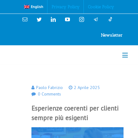
Cookies Policy
Privacy Policy
Cookie Policy
English
Email
Twitter
Linkedin
YouTube
Instagram
Newsletter
Paolo Fabrizio
2 Aprile 2025
0 Comments
Esperienze coerenti per clienti
sempre più esigenti