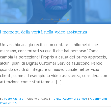
I momenti della verità nella video assistenza
Un vecchio adagio recita 'non contare i chilometri che
mancano, concentrati su quelli che hai percorso.' Come
cambia la percezione! Proprio a causa del primo approccio,
alcuni piani di Digital Customer Service falliscono. Perciò
quando decidi di integrare un nuovo canale nel servizio
clienti, come ad esempio la video assistenza, considera con
attenzione come sfruttarne al [...]
By
Paolo Fabrizio
|
Giugno 9th, 2021
|
Digital Customer Service
|
0 Comments
Read More