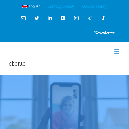
Cookies Policy
Privacy Policy
Cookie Policy
English
Email
Twitter
Linkedin
YouTube
Instagram
Newsletter
cliente